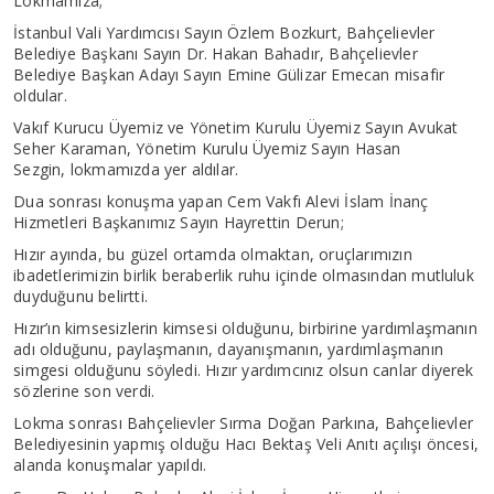
Lokmamıza;
İstanbul Vali Yardımcısı Sayın Özlem Bozkurt, Bahçelievler
Belediye Başkanı Sayın Dr. Hakan Bahadır, Bahçelievler
Belediye Başkan Adayı Sayın Emine Gülizar Emecan misafir
oldular.
Vakıf Kurucu Üyemiz ve Yönetim Kurulu Üyemiz Sayın Avukat
Seher Karaman, Yönetim Kurulu Üyemiz Sayın Hasan
Sezgin, lokmamızda yer aldılar.
Dua sonrası konuşma yapan Cem Vakfı Alevi İslam İnanç
Hizmetleri Başkanımız Sayın Hayrettin Derun;
Hızır ayında, bu güzel ortamda olmaktan, oruçlarımızın
ibadetlerimizin birlik beraberlik ruhu içinde olmasından mutluluk
duyduğunu belirtti.
Hızır’ın kimsesizlerin kimsesi olduğunu, birbirine yardımlaşmanın
adı olduğunu, paylaşmanın, dayanışmanın, yardımlaşmanın
simgesi olduğunu söyledi. Hızır yardımcınız olsun canlar diyerek
sözlerine son verdi.
Lokma sonrası Bahçelievler Sırma Doğan Parkına, Bahçelievler
Belediyesinin yapmış olduğu Hacı Bektaş Veli Anıtı açılışı öncesi,
alanda konuşmalar yapıldı.