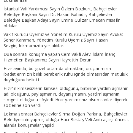
Lokmamıza;
İstanbul Vali Yardımcısı Sayın Özlem Bozkurt, Bahçelievler
Belediye Başkanı Sayın Dr. Hakan Bahadır, Bahçelievler
Belediye Başkan Adayı Sayın Emine Gülizar Emecan misafir
oldular.
Vakıf Kurucu Üyemiz ve Yönetim Kurulu Üyemiz Sayın Avukat
Seher Karaman, Yönetim Kurulu Üyemiz Sayın Hasan
Sezgin, lokmamızda yer aldılar.
Dua sonrası konuşma yapan Cem Vakfı Alevi İslam İnanç
Hizmetleri Başkanımız Sayın Hayrettin Derun;
Hızır ayında, bu güzel ortamda olmaktan, oruçlarımızın
ibadetlerimizin birlik beraberlik ruhu içinde olmasından mutluluk
duyduğunu belirtti.
Hızır’ın kimsesizlerin kimsesi olduğunu, birbirine yardımlaşmanın
adı olduğunu, paylaşmanın, dayanışmanın, yardımlaşmanın
simgesi olduğunu söyledi. Hızır yardımcınız olsun canlar diyerek
sözlerine son verdi.
Lokma sonrası Bahçelievler Sırma Doğan Parkına, Bahçelievler
Belediyesinin yapmış olduğu Hacı Bektaş Veli Anıtı açılışı öncesi,
alanda konuşmalar yapıldı.