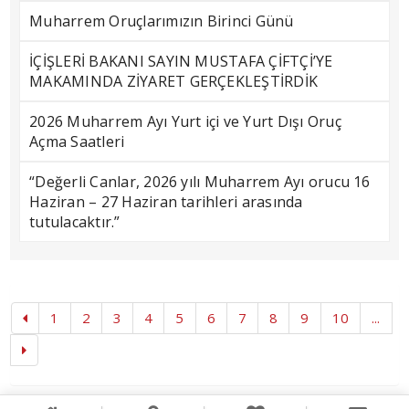
Muharrem Oruçlarımızın Birinci Günü
İÇİŞLERİ BAKANI SAYIN MUSTAFA ÇİFTÇİ’YE
MAKAMINDA ZİYARET GERÇEKLEŞTİRDİK
2026 Muharrem Ayı Yurt içi ve Yurt Dışı Oruç
Açma Saatleri
“Değerli Canlar, 2026 yılı Muharrem Ayı orucu 16
Haziran – 27 Haziran tarihleri arasında
tutulacaktır.”
1
2
3
4
5
6
7
8
9
10
...