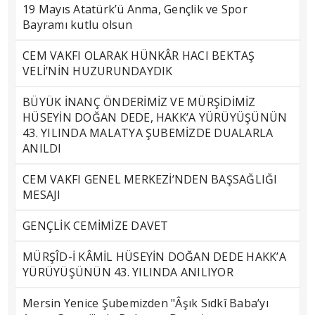
19 Mayıs Atatürk’ü Anma, Gençlik ve Spor
Bayramı kutlu olsun
CEM VAKFI OLARAK HÜNKÂR HACI BEKTAŞ
VELİ’NİN HUZURUNDAYDIK
BÜYÜK İNANÇ ÖNDERİMİZ VE MÜRŞİDİMİZ
HÜSEYİN DOĞAN DEDE, HAKK’A YÜRÜYÜŞÜNÜN
43. YILINDA MALATYA ŞUBEMİZDE DUALARLA
ANILDI
CEM VAKFI GENEL MERKEZİ’NDEN BAŞSAĞLIĞI
MESAJI
GENÇLİK CEMİMİZE DAVET
MÜRŞÎD-İ KÂMİL HÜSEYİN DOĞAN DEDE HAKK’A
YÜRÜYÜŞÜNÜN 43. YILINDA ANILIYOR
Mersin Yenice Şubemizden "Âşık Sıdkî Baba’yı