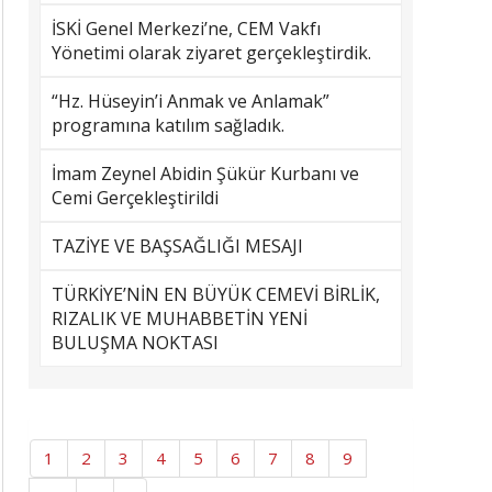
İSKİ Genel Merkezi’ne, CEM Vakfı
Yönetimi olarak ziyaret gerçekleştirdik.
“Hz. Hüseyin’i Anmak ve Anlamak”
programına katılım sağladık.
İmam Zeynel Abidin Şükür Kurbanı ve
Cemi Gerçekleştirildi
TAZİYE VE BAŞSAĞLIĞI MESAJI
TÜRKİYE’NİN EN BÜYÜK CEMEVİ BİRLİK,
RIZALIK VE MUHABBETİN YENİ
BULUŞMA NOKTASI
1
2
3
4
5
6
7
8
9