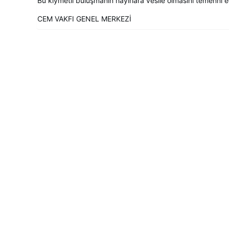
Bu kıymetli buluşmanın hayırlara vesile olmasını temenni
CEM VAKFI GENEL MERKEZİ