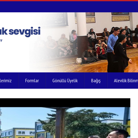
lerimiz
Formlar
Gönüllü Üyelik
Bağış
Alevilik Bilinm