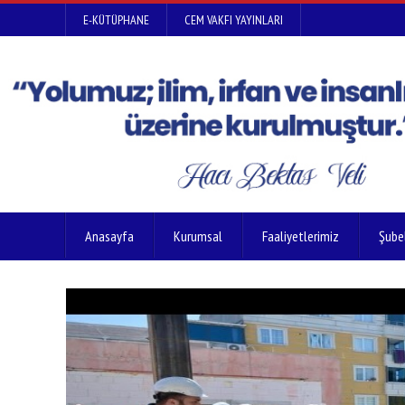
E-KÜTÜPHANE
CEM VAKFI YAYINLARI
Anasayfa
Kurumsal
Faaliyetlerimiz
Şube