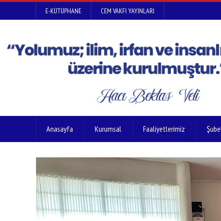
E-KÜTÜPHANE
CEM VAKFI YAYINLARI
Anasayfa
Kurumsal
Faaliyetlerimiz
Şube