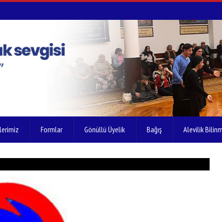
lerimiz
Formlar
Gönüllü Üyelik
Bağış
Alevilik Bilinm