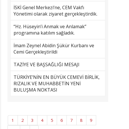
İSKİ Genel Merkezi’ne, CEM Vakfı
Yönetimi olarak ziyaret gerçekleştirdik.
“Hz. Hüseyin’i Anmak ve Anlamak”
programına katılım sağladık.
İmam Zeynel Abidin Şükür Kurbanı ve
Cemi Gerçekleştirildi
TAZİYE VE BAŞSAĞLIĞI MESAJI
TÜRKİYE’NİN EN BÜYÜK CEMEVİ BİRLİK,
RIZALIK VE MUHABBETİN YENİ
BULUŞMA NOKTASI
1
2
3
4
5
6
7
8
9