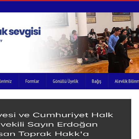
lerimiz
Formlar
Gönüllü Üyelik
Bağış
Alevilik Bilinm