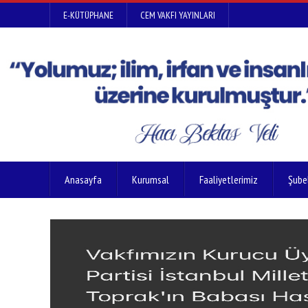
E-KÜTÜPHANE
CEM VAKFI YAYINLARI
Anasayfa
Kurumsal
Faaliyetlerimiz
Şube