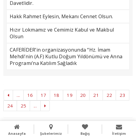
Davetlidir.
Hakk Rahmet Eylesin, Mekanı Cennet Olsun.
Hızır Lokmamız ve Cemimiz Kabul ve Makbul
Olsun
CAFERİDER’in organizasyonunda “Hz. İmam
Mehdi’nin (A.F) Kutlu Doğum Yıldönümü ve Anna
Programı’na Katılım Sağladık
...
16
17
18
19
20
21
22
23
24
25
...
Copyright © 2016
Literal Webdizayn
Anasayfa
Şubelerimiz
Bağış
İletişim