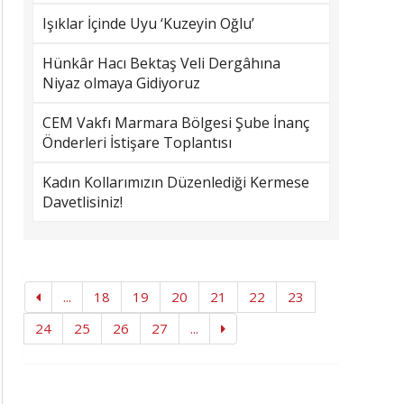
Işıklar İçinde Uyu ‘Kuzeyin Oğlu’
Hünkâr Hacı Bektaş Veli Dergâhına
Niyaz olmaya Gidiyoruz
CEM Vakfı Marmara Bölgesi Şube İnanç
Önderleri İstişare Toplantısı
Kadın Kollarımızın Düzenlediği Kermese
Davetlisiniz!
...
18
19
20
21
22
23
24
25
26
27
...