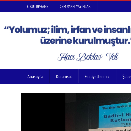
E-KÜTÜPHANE
CEM VAKFI YAYINLARI
Anasayfa
Kurumsal
Faaliyetlerimiz
Şube