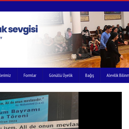
lerimiz
Formlar
Gönüllü Üyelik
Bağış
Alevilik Bilinm