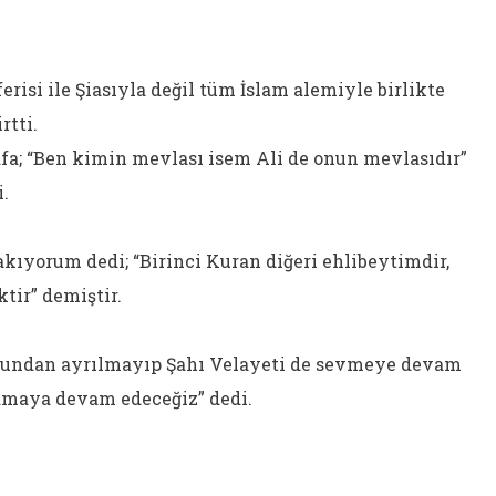
risi ile Şiasıyla değil tüm İslam alemiyle birlikte
rtti.
; “Ben kimin mevlası isem Ali de onun mevlasıdır”
i.
ıyorum dedi; “Birinci Kuran diğeri ehlibeytimdir,
tir” demiştir.
yolundan ayrılmayıp Şahı Velayeti de sevmeye devam
amaya devam edeceğiz” dedi.