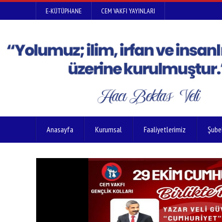
E-KÜTÜPHANE
CEM VAKFI YAYINLARI
Anasayfa
Kurumsal
Faaliyetlerimiz
Şube