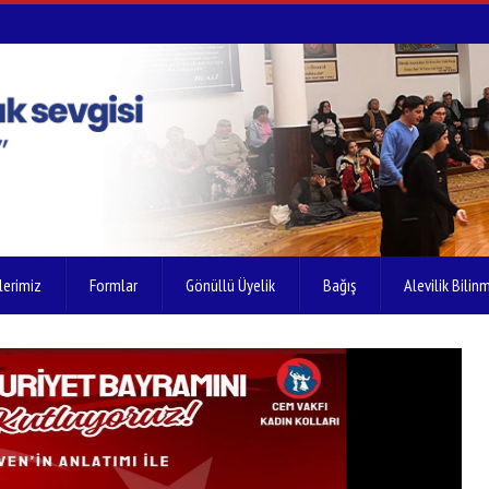
lerimiz
Formlar
Gönüllü Üyelik
Bağış
Alevilik Bilinm