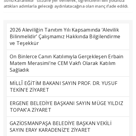
Sonu Karanlıktır” sözüne yer verilerek, öğrencilerin ilim yolunda
attıkları adımlarla geleceği aydınlatacağına olan inanç ifade edildi.
2026 Aleviliğin Tanıtım Yılı Kapsamında ‘Alevilik
Bilinmelidir’ Çalışmamız Hakkında Bilgilendirme
ve Teşekkür
On Binlerce Canın Katılımıyla Gerçekleşen Erbain
Matem Merasimi’ne CEM Vakfı Olarak Katılım
Sağladık
MİLLÎ EĞİTİM BAKANI SAYIN PROF. DR. YUSUF
TEKİN’E ZİYARET
ERGENE BELEDİYE BAŞKANI SAYIN MÜGE YILDIZ
TOPAK’A ZİYARET
GAZİOSMANPAŞA BELEDİYE BAŞKAN VEKİLİ
SAYIN ERAY KARADENİZ’E ZİYARET