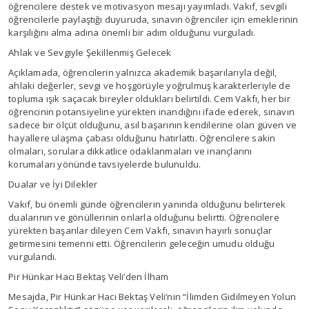
öğrencilere destek ve motivasyon mesajı yayımladı. Vakıf, sevgili
öğrencilerle paylaştığı duyuruda, sınavın öğrenciler için emeklerinin
karşılığını alma adına önemli bir adım olduğunu vurguladı.
Ahlak ve Sevgiyle Şekillenmiş Gelecek
Açıklamada, öğrencilerin yalnızca akademik başarılarıyla değil,
ahlaki değerler, sevgi ve hoşgörüyle yoğrulmuş karakterleriyle de
topluma ışık saçacak bireyler oldukları belirtildi. Cem Vakfı, her bir
öğrencinin potansiyeline yürekten inandığını ifade ederek, sınavın
sadece bir ölçüt olduğunu, asıl başarının kendilerine olan güven ve
hayallere ulaşma çabası olduğunu hatırlattı. Öğrencilere sakin
olmaları, sorulara dikkatlice odaklanmaları ve inançlarını
korumaları yönünde tavsiyelerde bulunuldu.
Dualar ve İyi Dilekler
Vakıf, bu önemli günde öğrencilerin yanında olduğunu belirterek
dualarının ve gönüllerinin onlarla olduğunu belirtti. Öğrencilere
yürekten başarılar dileyen Cem Vakfı, sınavın hayırlı sonuçlar
getirmesini temenni etti. Öğrencilerin geleceğin umudu olduğu
vurgulandı.
Pir Hünkar Hacı Bektaş Veli’den İlham
Mesajda, Pir Hünkar Hacı Bektaş Veli’nin “İlimden Gidilmeyen Yolun