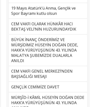
19 Mayıs Atatürk’ü Anma, Gençlik ve
Spor Bayramı kutlu olsun
CEM VAKFI OLARAK HÜNKÂR HACI
BEKTAŞ VELİ’NİN HUZURUNDAYDIK
BÜYÜK İNANÇ ÖNDERİMİZ VE
MÜRŞİDİMİZ HÜSEYİN DOĞAN DEDE,
HAKK’A YÜRÜYÜŞÜNÜN 43. YILINDA
MALATYA ŞUBEMİZDE DUALARLA
ANILDI
CEM VAKFI GENEL MERKEZİ’NDEN
BAŞSAĞLIĞI MESAJI
GENÇLİK CEMİMİZE DAVET
MÜRŞÎD-İ KÂMİL HÜSEYİN DOĞAN DEDE
HAKK’A YÜRÜYÜŞÜNÜN 43. YILINDA