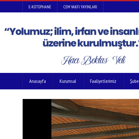
E-KÜTÜPHANE
CEM VAKFI YAYINLARI
Anasayfa
Kurumsal
Faaliyetlerimiz
Şube