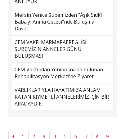
ANILIYOR
Mersin Yenice Şubemizden "Âşık Sıdkî
Baba’yı Anma Gecesi"nde Buluşma
Daveti
CEM VAKFI MARMARAEREĞLİSİ
ŞUBEMİZİN ANNELER GÜNÜ
BULUŞMASI
CEM Vakfından Yenibosna‘da bulunan
Rehabilitasyon Merkezi’ne Ziyaret
VARLIKLARIYLA HAYATIMIZA ANLAM
KATAN KIYMETLİ ANNELERİMİZ İÇİN BİR
ARADAYDIK
1
2
3
4
5
6
7
8
9