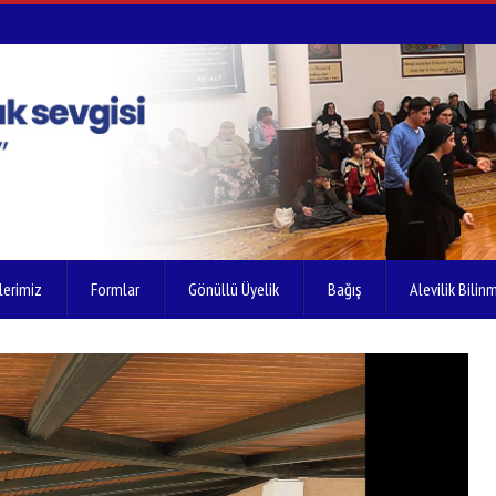
lerimiz
Formlar
Gönüllü Üyelik
Bağış
Alevilik Bilinm