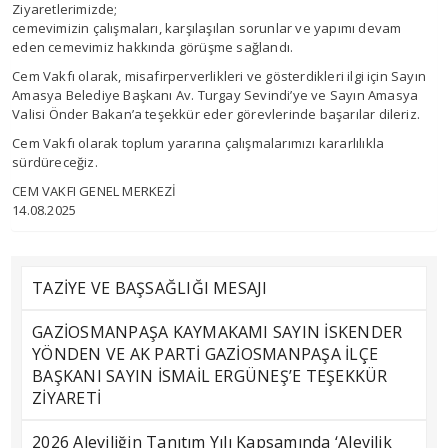
Ziyaretlerimizde;
cemevimizin çalışmaları, karşılaşılan sorunlar ve yapımı devam
eden cemevimiz hakkında görüşme sağlandı.
Cem Vakfı olarak, misafirperverlikleri ve gösterdikleri ilgi için Sayın
Amasya Belediye Başkanı Av. Turgay Sevindi’ye ve Sayın Amasya
Valisi Önder Bakan’a teşekkür eder görevlerinde başarılar dileriz.
Cem Vakfı olarak toplum yararına çalışmalarımızı kararlılıkla
sürdüreceğiz.
CEM VAKFI GENEL MERKEZİ
14.08.2025
TAZİYE VE BAŞSAĞLIĞI MESAJI
GAZİOSMANPAŞA KAYMAKAMI SAYIN İSKENDER
YÖNDEN VE AK PARTİ GAZİOSMANPAŞA İLÇE
BAŞKANI SAYIN İSMAİL ERGÜNEŞ’E TEŞEKKÜR
ZİYARETİ
2026 Aleviliğin Tanıtım Yılı Kapsamında ‘Alevilik