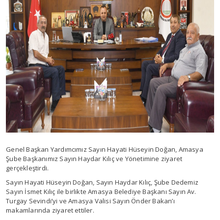
Genel Başkan Yardımcımız Sayın Hayati Hüseyin Doğan, Amasya
Şube Başkanımız Sayın Haydar Kılıç ve Yönetimine ziyaret
gerçekleştirdi.
Sayın Hayati Hüseyin Doğan, Sayın Haydar Kılıç, Şube Dedemiz
Sayın İsmet Kılıç ile birlikte Amasya Belediye Başkanı Sayın Av.
Turgay Sevindi’yi ve Amasya Valisi Sayın Önder Bakan’ı
makamlarında ziyaret ettiler.