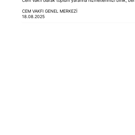
Cem Vakfı olarak toplum yararına hizmetlerimizi birlik, 
CEM VAKFI GENEL MERKEZİ
18.08.2025