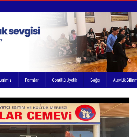
lerimiz
Formlar
Gönüllü Üyelik
Bağış
Alevilik Bilinm