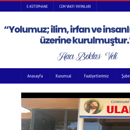
E-KÜTÜPHANE
CEM VAKFI YAYINLARI
Anasayfa
Kurumsal
Faaliyetlerimiz
Şube