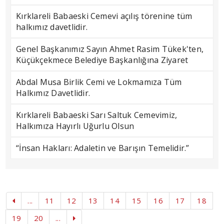
Kırklareli Babaeski Cemevi açılış törenine tüm
halkımız davetlidir.
Genel Başkanımız Sayın Ahmet Rasim Tükek'ten,
Küçükçekmece Belediye Başkanlığına Ziyaret
Abdal Musa Birlik Cemi ve Lokmamıza Tüm
Halkımız Davetlidir.
Kırklareli Babaeski Sarı Saltuk Cemevimiz,
Halkımıza Hayırlı Uğurlu Olsun
“İnsan Hakları: Adaletin ve Barışın Temelidir.”
...
11
12
13
14
15
16
17
18
19
20
...