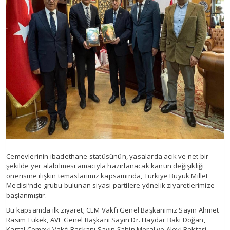
Cemevlerinin ibadethane statüsünün, yasalarda açık ve net bir
şekilde yer alabilmesi amacıyla hazırlanacak kanun değişikliği
önerisine ilişkin temaslarımız kapsamında, Türkiye Büyük Millet
Meclisi’nde grubu bulunan siyasi partilere yönelik ziyaretlerimize
başlanmıştır.
Bu kapsamda ilk ziyaret; CEM Vakfı Genel Başkanımız Sayın Ahmet
Rasim Tükek, AVF Genel Başkanı Sayın Dr. Haydar Baki Doğan,
Kartal Cemevi Vakfı Başkanı Sayın Şahin Meral ve Alevi Bektaşi