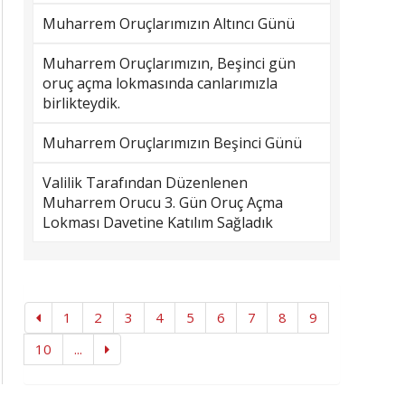
Muharrem Oruçlarımızın Altıncı Günü
Muharrem Oruçlarımızın, Beşinci gün
oruç açma lokmasında canlarımızla
birlikteydik.
Muharrem Oruçlarımızın Beşinci Günü
Valilik Tarafından Düzenlenen
Muharrem Orucu 3. Gün Oruç Açma
Lokması Davetine Katılım Sağladık
1
2
3
4
5
6
7
8
9
10
...