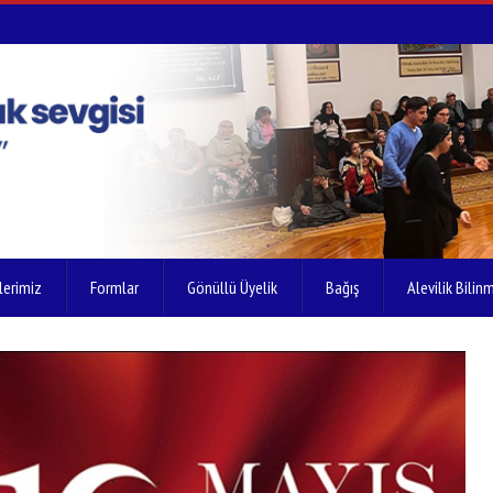
lerimiz
Formlar
Gönüllü Üyelik
Bağış
Alevilik Bilinm