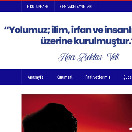
E-KÜTÜPHANE
CEM VAKFI YAYINLARI
Anasayfa
Kurumsal
Faaliyetlerimiz
Şube