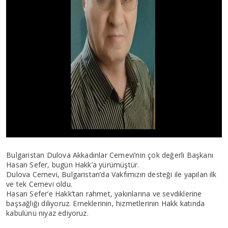
Bulgaristan Dulova Akkadınlar Cemevi’nin çok değerli Başkanı
Hasan Sefer, bugün Hakk’a yürümüştür.
Dulova Cemevi, Bulgaristan’da Vakfımızın desteği ile yapılan ilk
ve tek Cemevi oldu.
Hasan Sefer’e Hakk’tan rahmet, yakınlarına ve sevdiklerine
başsağlığı diliyoruz. Emeklerinin, hizmetlerinin Hakk katında
kabulünü niyaz ediyoruz.