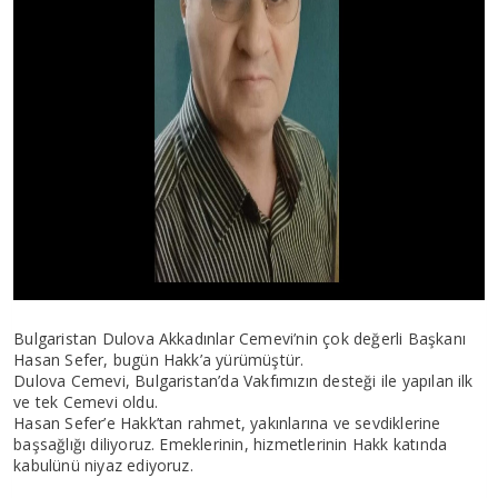
Bulgaristan Dulova Akkadınlar Cemevi’nin çok değerli Başkanı
Hasan Sefer, bugün Hakk’a yürümüştür.
Dulova Cemevi, Bulgaristan’da Vakfımızın desteği ile yapılan ilk
ve tek Cemevi oldu.
Hasan Sefer’e Hakk’tan rahmet, yakınlarına ve sevdiklerine
başsağlığı diliyoruz. Emeklerinin, hizmetlerinin Hakk katında
kabulünü niyaz ediyoruz.