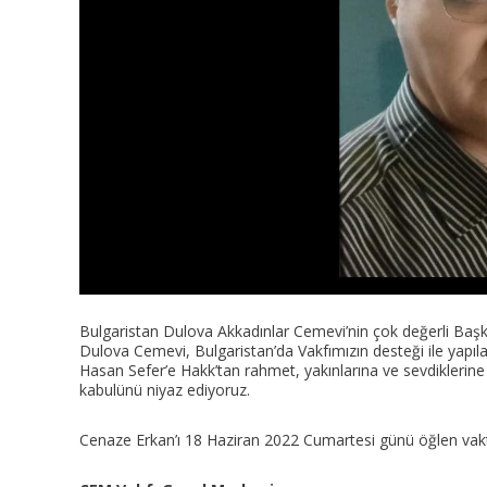
Bulgaristan Dulova Akkadınlar Cemevi’nin çok değerli Ba
Dulova Cemevi, Bulgaristan’da Vakfımızın desteği ile yapıla
Hasan Sefer’e Hakk’tan rahmet, yakınlarına ve sevdiklerine 
kabulünü niyaz ediyoruz.
Cenaze Erkan’ı 18 Haziran 2022 Cumartesi günü öğlen vakt