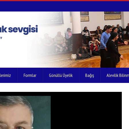
lerimiz
Formlar
Gönüllü Üyelik
Bağış
Alevilik Bilinm