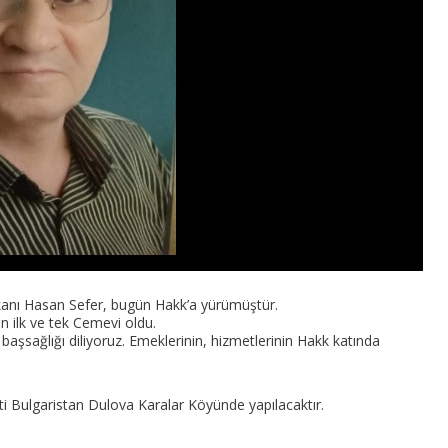
şkanı Hasan Sefer, bugün Hakk’a yürümüştür.
n ilk ve tek Cemevi oldu.
başsağlığı diliyoruz. Emeklerinin, hizmetlerinin Hakk katında
i Bulgaristan Dulova Karalar Köyünde yapılacaktır.