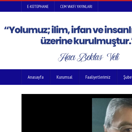
E-KÜTÜPHANE
CEM VAKFI YAYINLARI
Anasayfa
Kurumsal
Faaliyetlerimiz
Şube