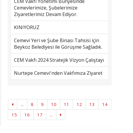
CEM Vakfı Yönetimi Bünyesinde
Cemevlerimize, Şubelerimize
Ziyaretlerimiz Devam Ediyor.
KINIYORUZ
Cemevi Yeri ve Şube Binası Tahsisi için
Beykoz Belediyesi ile Görüşme Sağladık.
CEM Vakfı 2024 Stratejik Vizyon Çalıştayı
Nurtepe Cemevi'nden Vakfımıza Ziyaret
...
8
9
10
11
12
13
14
15
16
17
...