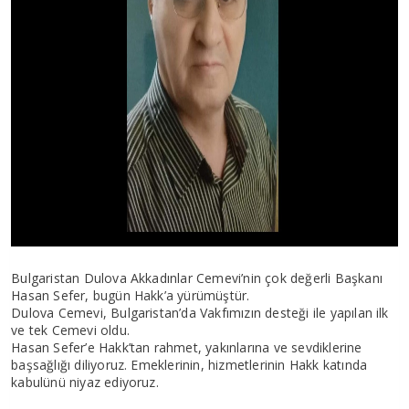
Bulgaristan Dulova Akkadınlar Cemevi’nin çok değerli Başkanı
Hasan Sefer, bugün Hakk’a yürümüştür.
Dulova Cemevi, Bulgaristan’da Vakfımızın desteği ile yapılan ilk
ve tek Cemevi oldu.
Hasan Sefer’e Hakk’tan rahmet, yakınlarına ve sevdiklerine
başsağlığı diliyoruz. Emeklerinin, hizmetlerinin Hakk katında
kabulünü niyaz ediyoruz.