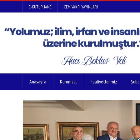
E-KÜTÜPHANE
CEM VAKFI YAYINLARI
Anasayfa
Kurumsal
Faaliyetlerimiz
Şube