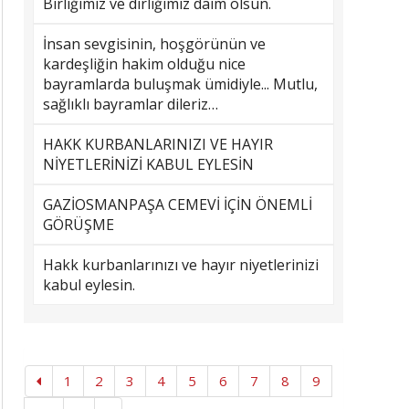
Birliğimiz ve dirliğimiz daim olsun.
İnsan sevgisinin, hoşgörünün ve
kardeşliğin hakim olduğu nice
bayramlarda buluşmak ümidiyle... Mutlu,
sağlıklı bayramlar dileriz…
HAKK KURBANLARINIZI VE HAYIR
NİYETLERİNİZİ KABUL EYLESİN
GAZİOSMANPAŞA CEMEVİ İÇİN ÖNEMLİ
GÖRÜŞME
Hakk kurbanlarınızı ve hayır niyetlerinizi
kabul eylesin.
1
2
3
4
5
6
7
8
9