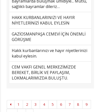
bayramlarda buluşmak ümidiyle... Mutlu,
sağlıklı bayramlar dileriz…
HAKK KURBANLARINIZI VE HAYIR
NİYETLERİNİZİ KABUL EYLESİN
GAZİOSMANPAŞA CEMEVİ İÇİN ÖNEMLİ
GÖRÜŞME
Hakk kurbanlarınızı ve hayır niyetlerinizi
kabul eylesin.
CEM VAKFI GENEL MERKEZİMİZDE
BEREKET, BİRLİK VE PAYLAŞIM,
LOKMALARIMIZDA BULUŞTU.
1
2
3
4
5
6
7
8
9