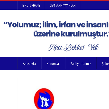
E-KÜTÜPHANE
CEM VAKFI YAYINLARI
Anasayfa
Kurumsal
Faaliyetlerimiz
Şube