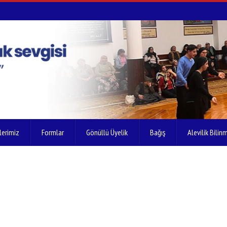
lerimiz
Formlar
Gönüllü Üyelik
Bağış
Alevilik Bilinm