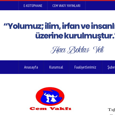
E-KÜTÜPHANE
CEM VAKFI YAYINLARI
Anasayfa
Kurumsal
Faaliyetlerimiz
Şube