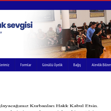
lerimiz
Formlar
Gönüllü Üyelik
Bağış
Alevilik Bilinm