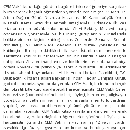
CEM Vakfı kurulduğu günden bugüne binlerce öğrenciye karşılıksız
burs vererek başarılı öğrencilerin yanında yer almıştır. 21 Mart Hz.
Ali’nin Doğum Günü: Nevruzu kutlamak, 10 Kasım büyük önder
Mustafa Kemal Atatürk’ü anmak amaçlarıyla Türkiye’de ilk kez
İstanbul’un en büyük salonlarında Alevi Bektaşi Mevlevi inanç
önderlerinin yönetimiyle ve bu inanç guruplarının kurumlarıyla
birlikte binlerce kişinin katıldığı ortak Cemlerde; Sema ve Semah
dönülmüş, bu etkinliklere devletin üst düzey yöneticileri de
katılmıştır. Bu tip etkinlikleri ilk kez İstanbul’un merkezinde
Taksim’de Atatürk Kültür Merkezi gibi bir alanda izleme olanağına
sahip olan Aleviler inançlarını ve kimliklerini artık daha rahatça
ortaya koyacak bir psikolojiye sahip olmuşlardır. Bu etkinliklerin
dışında ulusal bayramlarda, Ahilik Anma Haftası Etkinlikleri, T.C.
Başbakanlık İnsan Hakları Başkanlığı, İnsan Hakları Danışma Kurulu
gibi ciddi organizasyonlar da yer alan CEM Vakfı, bu konuda birçok
demokratik kitle kuruluşuyla ortak hareket etmiştir. CEM Vakfı Genel
Merkezi ve Şubeleriyle tüm birimleri; söyleşi, konferans, bilgisayar
vb. eğitici faaliyetlerinin yanı sıra, fakir insanlara her türlü yardımın
yapıldığı ve sosyal problemlerin çözümü yönünde de çok ciddi
çalışmalar yapmıştır. CEM Vakfı kitap yayınlarına da önem vererek
bu alanda da, halkın doğruları öğrenmeleri yönünde büyük çaba
harcamıştır. Şu anda CEM Vakfı’nın yayınlanmış 12 yayını vardır.
Alevilikle ilgili faaliyet gösteren tüm kurum ve kuruluşları aynı çatı