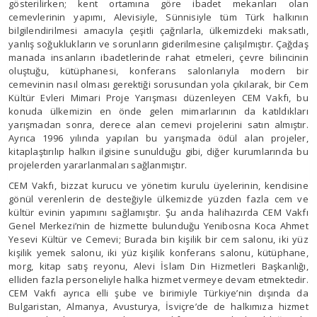
gösterilirken; kent ortamına göre ibadet mekanları olan
cemevlerinin yapımı, Alevisiyle, Sünnisiyle tüm Türk halkının
bilgilendirilmesi amacıyla çeşitli çağrılarla, ülkemizdeki maksatlı,
yanlış soğuklukların ve sorunların giderilmesine çalışılmıştır. Çağdaş
manada insanların ibadetlerinde rahat etmeleri, çevre bilincinin
oluştuğu, kütüphanesi, konferans salonlarıyla modern bir
cemevinin nasıl olması gerektiği sorusundan yola çıkılarak, bir Cem
Kültür Evleri Mimari Proje Yarışması düzenleyen CEM Vakfı, bu
konuda ülkemizin en önde gelen mimarlarının da katıldıkları
yarışmadan sonra, derece alan cemevi projelerini satın almıştır.
Ayrıca 1996 yılında yapılan bu yarışmada ödül alan projeler,
kitaplaştırılıp halkın ilgisine sunulduğu gibi, diğer kurumlarında bu
projelerden yararlanmaları sağlanmıştır.
CEM Vakfı, bizzat kurucu ve yönetim kurulu üyelerinin, kendisine
gönül verenlerin de desteğiyle ülkemizde yüzden fazla cem ve
kültür evinin yapımını sağlamıştır. Şu anda halihazırda CEM Vakfı
Genel Merkezi’nin de hizmette bulunduğu Yenibosna Koca Ahmet
Yesevi Kültür ve Cemevi; Burada bin kişilik bir cem salonu, iki yüz
kişilik yemek salonu, iki yüz kişilik konferans salonu, kütüphane,
morg, kitap satış reyonu, Alevi İslam Din Hizmetleri Başkanlığı,
elliden fazla personeliyle halka hizmet vermeye devam etmektedir.
CEM Vakfı ayrıca elli şube ve birimiyle Türkiye’nin dışında da
Bulgaristan, Almanya, Avusturya, İsviçre’de de halkımıza hizmet