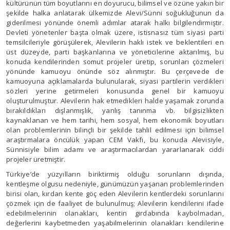
kültürünün tüm boyutlarını en doyurucu, bilimsel ve özüne yakın bir
şekilde halka anlatarak ülkemizde Alevi/Sünni soğukluğunun da
giderilmesi yönünde önemli adımlar atarak halkı bilgilendirmiştir.
Devleti yönetenler başta olmak üzere, istisnasız tüm siyasi parti
temsilcileriyle görüşülerek, Alevilerin haklı istek ve beklentileri en
üst düzeyde, parti başkanlarına ve yöneticilerine aktarılmış, bu
konuda kendilerinden somut projeler üretip, sorunları çözmeleri
yönünde kamuoyu önünde söz alınmıştır. Bu çerçevede de
kamuoyuna açıklamalarda bulunularak, siyasi partilerin verdikleri
sözleri yerine getirmeleri konusunda genel bir kamuoyu
oluşturulmuştur. Alevilerin hak etmedikleri halde yaşamak zorunda
bırakıldıkları dışlanmışlık, yanlış tanınma vb. bilgisizlikten
kaynaklanan ve hem tarihi, hem sosyal, hem ekonomik boyutları
olan problemlerinin bilinçli bir şekilde tahlil edilmesi için bilimsel
araştırmalara öncülük yapan CEM Vakfı, bu konuda Alevisiyle,
Sünnisiyle bilim adamı ve araştırmacılardan yararlanarak ciddi
projeler üretmiştir.
Türkiye’de yüzyılların biriktirmiş olduğu sorunların dışında,
kentleşme olgusu nedeniyle, günümüzün yaşanan problemlerinden
birisi olan, kırdan kente göç eden Alevilerin kentlerdeki sorunlarını
çözmek için de faaliyet de bulunulmuş; Alevilerin kendilerini ifade
edebilmelerinin olanakları, kentin girdabında kaybolmadan,
değerlerini kaybetmeden yaşabilmelerinin olanakları kendilerine