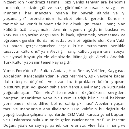
hizmet için “kendimizi tanımalı, bizi yanlış tanıyanlara kendimiz
tanıtmalı, elimizde gül ve saz, gönlümüzde insanlık sevgisi ve
inancımız, her inançtan insanla bir bayrak altında ve iyi
yaşamalıyız” prensibinden hareket etmek gerekir. Kendimizi
tanımak ve kendi bünyemizde bir olmak için, temeli inanç olan
kültürümüzü araştırmak, devrinin egemen güçlerin baskısı ve
korkusu ile yazılan doğrularını bulmak, öğrenmek, özümsemek ve
öğretmek gerekir. Bu da müfredatı belli bir eğitimle olur. Cem Vakfı
bu amacı gerçekleştirirken “eşsiz kültür mirasımızın özellikle
tasavvuf kültürünü” yani Alevîliği; inanç, kültür, yaşam tarzı, sosyal
ve siyasal boyutuyla ele almaktadır. Bilindiği gibi Alevîlik Anadolu
Türk Kültür yapısının temel kaynağıdır.
Yunus Emre’den Pir Sultan Abdal’a, Hacı Bektaş Veli’den, Kaygusuz
Abdal’dan, Karacaoğlan’dan, Niyazi Mısrı’den, Aşık Veysel’e kadar,
daha birçok düşünür ve ozan bu toprakların kültür yapısını
oluşturmuştur. Adı geçen şahısların hepsi Alevî inanç ve kültürüyle
yoğurulmuştur. Tüm Alevî felsefesinin özgürlükten, sevgiden,
barıştan, insanlıktan yana bir tutum izlediği bilinir. “Kul hakkının
yenmemesi, eline, diline, beline, sahip çıkılması” Alevîlerin yaşam
tarzı ve inançlarının ana ilkeleridir. CEM Vakfı’nın bu doğrultuda
yaptığı başlıca çalışmalar şunlardır: CEM Vakfı kurucu genel başkanı
ve uluslararası hukukun önde gelen isimlerinden Prof. Dr. İzzettin
Doğan; yüzlerce söyleşi, panel, konferansta, Alevi İslam İnanç ve