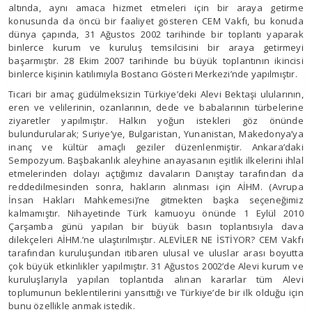
altında, aynı amaca hizmet etmeleri için bir araya getirme
konusunda da öncü bir faaliyet gösteren CEM Vakfı, bu konuda
dünya çapında, 31 Ağustos 2002 tarihinde bir toplantı yaparak
binlerce kurum ve kuruluş temsilcisini bir araya getirmeyi
başarmıştır. 28 Ekim 2007 tarihinde bu büyük toplantının ikincisi
binlerce kişinin katılımıyla Bostancı Gösteri Merkezi’nde yapılmıştır.
Ticari bir amaç güdülmeksizin Türkiye’deki Alevi Bektaşi ulularının,
eren ve velilerinin, ozanlarının, dede ve babalarının türbelerine
ziyaretler yapılmıştır. Halkın yoğun istekleri göz önünde
bulundurularak; Suriye’ye, Bulgaristan, Yunanistan, Makedonya’ya
inanç ve kültür amaçlı geziler düzenlenmiştir. Ankara’daki
Sempozyum. Başbakanlık aleyhine anayasanın eşitlik ilkelerini ihlal
etmelerinden dolayı açtığımız davaların Danıştay tarafından da
reddedilmesinden sonra, hakların alınması için AİHM. (Avrupa
İnsan Hakları Mahkemesi)’ne gitmekten başka seçeneğimiz
kalmamıştır. Nihayetinde Türk kamuoyu önünde 1 Eylül 2010
Çarşamba günü yapılan bir büyük basın toplantısıyla dava
dilekçeleri AİHM.’ne ulaştırılmıştır. ALEVİLER NE İSTİYOR? CEM Vakfı
tarafından kuruluşundan itibaren ulusal ve uluslar arası boyutta
çok büyük etkinlikler yapılmıştır. 31 Ağustos 2002’de Alevi kurum ve
kuruluşlarıyla yapılan toplantıda alınan kararlar tüm Alevi
toplumunun beklentilerini yansıttığı ve Türkiye’de bir ilk olduğu için
bunu özellikle anmak istedik.