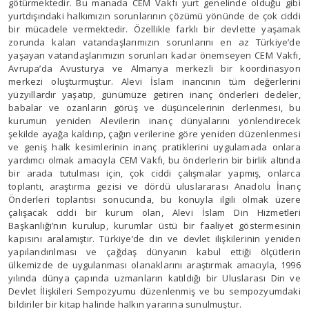
götürmektedir. Bu manada CEM Vakfı yurt genelinde olduğu gibi
yurtdışındaki halkımızın sorunlarının çözümü yönünde de çok ciddi
bir mücadele vermektedir. Özellikle farklı bir devlette yaşamak
zorunda kalan vatandaşlarımızın sorunlarını en az Türkiye’de
yaşayan vatandaşlarımızın sorunları kadar önemseyen CEM Vakfı,
Avrupa’da Avusturya ve Almanya merkezli bir koordinasyon
merkezi oluşturmuştur. Alevi İslam inancının tüm değerlerini
yüzyıllardır yaşatıp, günümüze getiren inanç önderleri dedeler,
babalar ve ozanların görüş ve düşüncelerinin derlenmesi, bu
kurumun yeniden Alevilerin inanç dünyalarını yönlendirecek
şekilde ayağa kaldırıp, çağın verilerine göre yeniden düzenlenmesi
ve geniş halk kesimlerinin inanç pratiklerini uygulamada onlara
yardımcı olmak amacıyla CEM Vakfı, bu önderlerin bir birlik altında
bir arada tutulması için, çok ciddi çalışmalar yapmış, onlarca
toplantı, araştırma gezisi ve dördü uluslararası Anadolu İnanç
Önderleri toplantısı sonucunda, bu konuyla ilgili olmak üzere
çalışacak ciddi bir kurum olan, Alevi İslam Din Hizmetleri
Başkanlığı’nın kurulup, kurumlar üstü bir faaliyet göstermesinin
kapısını aralamıştır. Türkiye’de din ve devlet ilişkilerinin yeniden
yapılandırılması ve çağdaş dünyanın kabul ettiği ölçütlerin
ülkemizde de uygulanması olanaklarını araştırmak amacıyla, 1996
yılında dünya çapında uzmanların katıldığı bir Uluslarası Din ve
Devlet İlişkileri Sempozyumu düzenlenmiş ve bu sempozyumdaki
bildiriler bir kitap halinde halkın yararına sunulmuştur.