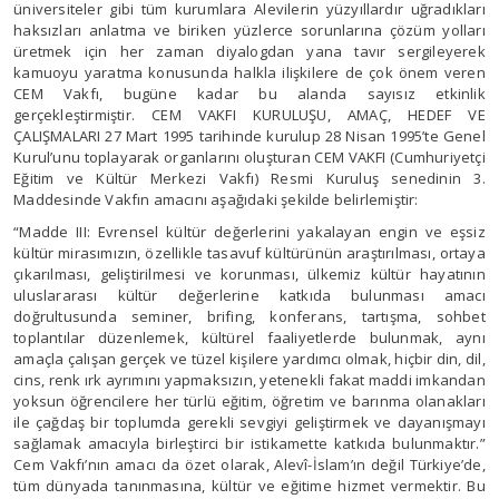
üniversiteler gibi tüm kurumlara Alevilerin yüzyıllardır uğradıkları
haksızları anlatma ve biriken yüzlerce sorunlarına çözüm yolları
üretmek için her zaman diyalogdan yana tavır sergileyerek
kamuoyu yaratma konusunda halkla ilişkilere de çok önem veren
CEM Vakfı, bugüne kadar bu alanda sayısız etkinlik
gerçekleştirmiştir. CEM VAKFI KURULUŞU, AMAÇ, HEDEF VE
ÇALIŞMALARI 27 Mart 1995 tarihinde kurulup 28 Nisan 1995’te Genel
Kurul’unu toplayarak organlarını oluşturan CEM VAKFI (Cumhuriyetçi
Eğitim ve Kültür Merkezi Vakfı) Resmi Kuruluş senedinin 3.
Maddesinde Vakfın amacını aşağıdaki şekilde belirlemiştir:
“Madde III: Evrensel kültür değerlerini yakalayan engin ve eşsiz
kültür mirasımızın, özellikle tasavuf kültürünün araştırılması, ortaya
çıkarılması, geliştirilmesi ve korunması, ülkemiz kültür hayatının
uluslararası kültür değerlerine katkıda bulunması amacı
doğrultusunda seminer, brifing, konferans, tartışma, sohbet
toplantılar düzenlemek, kültürel faaliyetlerde bulunmak, aynı
amaçla çalışan gerçek ve tüzel kişilere yardımcı olmak, hiçbir din, dil,
cins, renk ırk ayrımını yapmaksızın, yetenekli fakat maddi imkandan
yoksun öğrencilere her türlü eğitim, öğretim ve barınma olanakları
ile çağdaş bir toplumda gerekli sevgiyi geliştirmek ve dayanışmayı
sağlamak amacıyla birleştirci bir istikamette katkıda bulunmaktır.”
Cem Vakfı’nın amacı da özet olarak, Alevî-İslam’ın değil Türkiye’de,
tüm dünyada tanınmasına, kültür ve eğitime hizmet vermektir. Bu