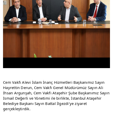
Cem Vakfı Alevi İslam İnanç Hizmetleri Başkanımız Sayın 
Hayrettin Derun, Cem Vakfı Genel Müdürümüz Sayın Ali 
İhsan Argunşah, Cem Vakfı Ataşehir Şube Başkanımız Sayın 
İsmail Değerli ve Yönetimi ile birlikte, İstanbul Ataşehir 
Belediye Başkanı Sayın Battal İlgezdi’ye ziyaret 
gerçekleştirdik.