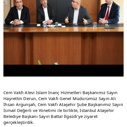
Cem Vakfı Alevi İslam İnanç Hizmetleri Başkanımız Sayın 
Hayrettin Derun, Cem Vakfı Genel Müdürümüz Sayın Ali 
İhsan Argunşah, Cem Vakfı Ataşehir Şube Başkanımız Sayın 
İsmail Değerli ve Yönetimi ile birlikte, İstanbul Ataşehir 
Belediye Başkanı Sayın Battal İlgezdi’ye ziyaret 
gerçekleştirdik.