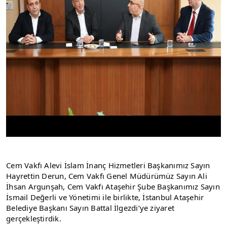
Cem Vakfı Alevi İslam İnanç Hizmetleri Başkanımız Sayın 
Hayrettin Derun, Cem Vakfı Genel Müdürümüz Sayın Ali 
İhsan Argunşah, Cem Vakfı Ataşehir Şube Başkanımız Sayın 
İsmail Değerli ve Yönetimi ile birlikte, İstanbul Ataşehir 
Belediye Başkanı Sayın Battal İlgezdi’ye ziyaret 
gerçekleştirdik.