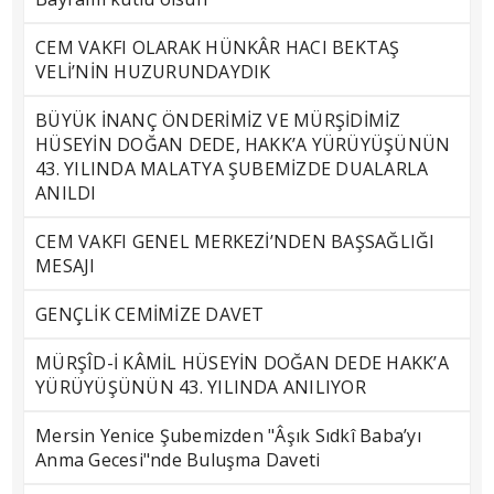
CEM VAKFI OLARAK HÜNKÂR HACI BEKTAŞ
VELİ’NİN HUZURUNDAYDIK
BÜYÜK İNANÇ ÖNDERİMİZ VE MÜRŞİDİMİZ
HÜSEYİN DOĞAN DEDE, HAKK’A YÜRÜYÜŞÜNÜN
43. YILINDA MALATYA ŞUBEMİZDE DUALARLA
ANILDI
CEM VAKFI GENEL MERKEZİ’NDEN BAŞSAĞLIĞI
MESAJI
GENÇLİK CEMİMİZE DAVET
MÜRŞÎD-İ KÂMİL HÜSEYİN DOĞAN DEDE HAKK’A
YÜRÜYÜŞÜNÜN 43. YILINDA ANILIYOR
Mersin Yenice Şubemizden "Âşık Sıdkî Baba’yı
Anma Gecesi"nde Buluşma Daveti