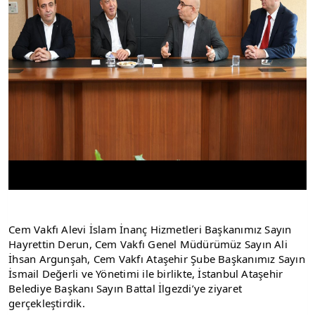
Cem Vakfı Alevi İslam İnanç Hizmetleri Başkanımız Sayın 
Hayrettin Derun, Cem Vakfı Genel Müdürümüz Sayın Ali 
İhsan Argunşah, Cem Vakfı Ataşehir Şube Başkanımız Sayın 
İsmail Değerli ve Yönetimi ile birlikte, İstanbul Ataşehir 
Belediye Başkanı Sayın Battal İlgezdi’ye ziyaret 
gerçekleştirdik.