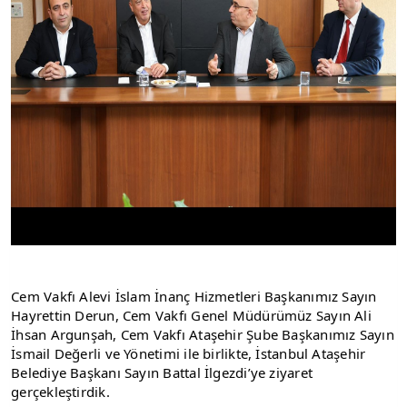
Cem Vakfı Alevi İslam İnanç Hizmetleri Başkanımız Sayın 
Hayrettin Derun, Cem Vakfı Genel Müdürümüz Sayın Ali 
İhsan Argunşah, Cem Vakfı Ataşehir Şube Başkanımız Sayın 
İsmail Değerli ve Yönetimi ile birlikte, İstanbul Ataşehir 
Belediye Başkanı Sayın Battal İlgezdi’ye ziyaret 
gerçekleştirdik.