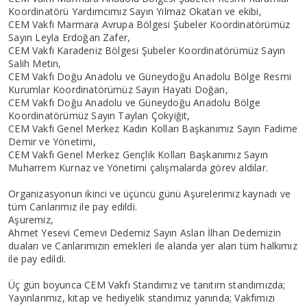
Koordinatörü Yardımcımız Sayın Yılmaz Okatan ve ekibi,
CEM Vakfı Marmara Avrupa Bölgesi Şubeler Koordinatörümüz
Sayın Leyla Erdoğan Zafer,
CEM Vakfı Karadeniz Bölgesi Şubeler Koordinatörümüz Sayın
Salih Metin,
CEM Vakfı Doğu Anadolu ve Güneydoğu Anadolu Bölge Resmi
Kurumlar Koordinatörümüz Sayın Hayati Doğan,
CEM Vakfı Doğu Anadolu ve Güneydoğu Anadolu Bölge
Koordinatörümüz Sayın Taylan Çokyiğit,
CEM Vakfı Genel Merkez Kadın Kolları Başkanımız Sayın Fadime
Demir ve Yönetimi,
CEM Vakfı Genel Merkez Gençlik Kolları Başkanımız Sayın
Muharrem Kurnaz ve Yönetimi çalışmalarda görev aldılar.
Organizasyonun ikinci ve üçüncü günü Aşurelerimiz kaynadı ve
tüm Canlarımız ile pay edildi.
Aşuremiz,
Ahmet Yesevi Cemevi Dedemiz Sayın Aslan İlhan Dedemizin
duaları ve Canlarımızın emekleri ile alanda yer alan tüm halkımız
ile pay edildi.
Üç gün boyunca CEM Vakfı Standımız ve tanıtım standımızda;
Yayınlarımız, kitap ve hediyelik standımız yanında; Vakfımızı