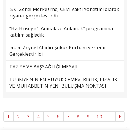
İSKİ Genel Merkezi’ne, CEM Vakfı Yönetimi olarak
ziyaret gerçekleştirdik.
“Hz. Hüseyin’i Anmak ve Anlamak” programına
katılım sağladık.
İmam Zeynel Abidin Şükür Kurbanı ve Cemi
Gerçekleştirildi
TAZİYE VE BAŞSAĞLIĞI MESAJI
TÜRKİYE’NİN EN BÜYÜK CEMEVİ BİRLİK, RIZALIK
VE MUHABBETİN YENİ BULUŞMA NOKTASI
1
2
3
4
5
6
7
8
9
10
...