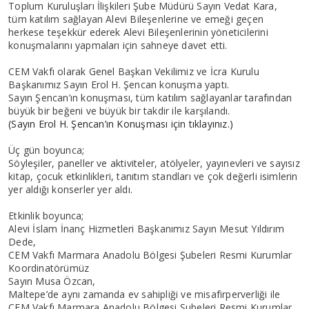
Toplum Kuruluşları İlişkileri Şube Müdürü Sayın Vedat Kara,
tüm katılım sağlayan Alevi Bileşenlerine ve emeği geçen
herkese teşekkür ederek Alevi Bileşenlerinin yöneticilerini
konuşmalarını yapmaları için sahneye davet etti.
CEM Vakfı olarak Genel Başkan Vekilimiz ve İcra Kurulu
Başkanımız Sayın Erol H. Şencan konuşma yaptı.
Sayın Şencan’ın konuşması, tüm katılım sağlayanlar tarafından
büyük bir beğeni ve büyük bir takdir ile karşılandı.
(Sayın Erol H. Şencan’ın Konuşması için tıklayınız.)
Üç gün boyunca;
Söyleşiler, paneller ve aktiviteler, atölyeler, yayınevleri ve sayısız
kitap, çocuk etkinlikleri, tanıtım standları ve çok değerli isimlerin
yer aldığı konserler yer aldı.
Etkinlik boyunca;
Alevi İslam İnanç Hizmetleri Başkanımız Sayın Mesut Yıldırım
Dede,
CEM Vakfı Marmara Anadolu Bölgesi Şubeleri Resmi Kurumlar
Koordinatörümüz
Sayın Musa Özcan,
Maltepe’de aynı zamanda ev sahipliği ve misafirperverliği ile
CEM Vakfı Marmara Anadolu Bölgesi Şubeleri Resmi Kurumlar