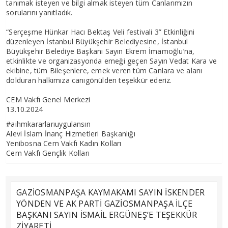
tanımak isteyen ve bilgi almak isteyen tüm Canlarımızın
sorularını yanıtladık.
“Serçeşme Hünkar Hacı Bektaş Veli festivali 3” Etkinliğini
düzenleyen İstanbul Büyükşehir Belediyesine, İstanbul
Büyükşehir Belediye Başkanı Sayın Ekrem İmamoğlu’na,
etkinlikte ve organizasyonda emeği geçen Sayın Vedat Kara ve
ekibine, tüm Bileşenlere, emek veren tüm Canlara ve alanı
dolduran halkımıza canıgönülden teşekkür ederiz.
CEM Vakfı Genel Merkezi
13.10.2024
#aihmkararlarıuygulansın
Alevi İslam İnanç Hizmetleri Başkanlığı
Yenibosna Cem Vakfı Kadın Kolları
Cem Vakfı Gençlik Kolları
GAZİOSMANPAŞA KAYMAKAMI SAYIN İSKENDER
YÖNDEN VE AK PARTİ GAZİOSMANPAŞA İLÇE
BAŞKANI SAYIN İSMAİL ERGÜNEŞ’E TEŞEKKÜR
ZİYARETİ