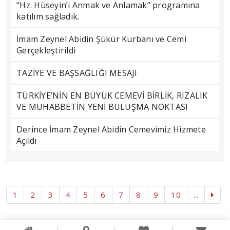
“Hz. Hüseyin’i Anmak ve Anlamak” programına
katılım sağladık.
İmam Zeynel Abidin Şükür Kurbanı ve Cemi
Gerçekleştirildi
TAZİYE VE BAŞSAĞLIĞI MESAJI
TÜRKİYE’NİN EN BÜYÜK CEMEVİ BİRLİK, RIZALIK
VE MUHABBETİN YENİ BULUŞMA NOKTASI
Derince İmam Zeynel Abidin Cemevimiz Hizmete
Açıldı
1
2
3
4
5
6
7
8
9
10
...