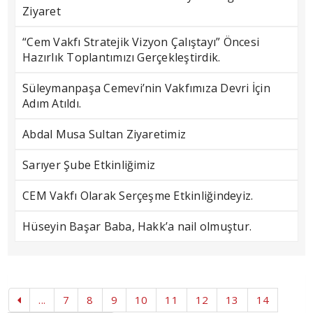
Ziyaret
“Cem Vakfı Stratejik Vizyon Çalıştayı” Öncesi
Hazırlık Toplantımızı Gerçekleştirdik.
Süleymanpaşa Cemevi’nin Vakfımıza Devri İçin
Adım Atıldı.
Abdal Musa Sultan Ziyaretimiz
Sarıyer Şube Etkinliğimiz
CEM Vakfı Olarak Serçeşme Etkinliğindeyiz.
Hüseyin Başar Baba, Hakk’a nail olmuştur.
...
7
8
9
10
11
12
13
14