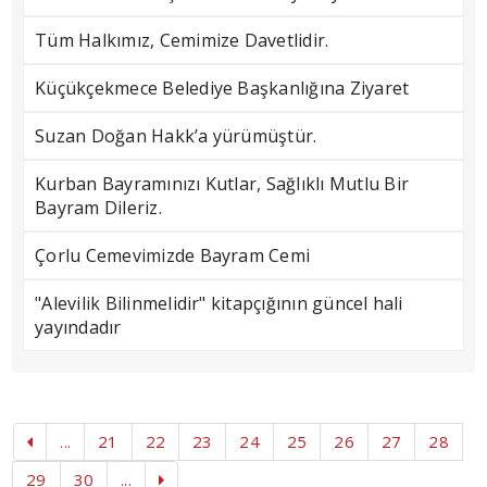
Tüm Halkımız, Cemimize Davetlidir.
Küçükçekmece Belediye Başkanlığına Ziyaret
Suzan Doğan Hakk’a yürümüştür.
Kurban Bayramınızı Kutlar, Sağlıklı Mutlu Bir
Bayram Dileriz.
Çorlu Cemevimizde Bayram Cemi
"Alevilik Bilinmelidir" kitapçığının güncel hali
yayındadır
...
21
22
23
24
25
26
27
28
29
30
...