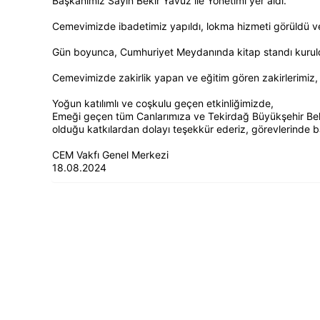
Başkanımız Sayın Bekir Yavuz ile Yönetimi yer aldı.
Cemevimizde ibadetimiz yapıldı, lokma hizmeti görüldü ve 
Gün boyunca, Cumhuriyet Meydanında kitap standı kurul
Cemevimizde zakirlik yapan ve eğitim gören zakirlerimiz, de
Yoğun katılımlı ve coşkulu geçen etkinliğimizde,
Emeği geçen tüm Canlarımıza ve Tekirdağ Büyükşehir Bel
olduğu katkılardan dolayı teşekkür ederiz, görevlerinde baş
CEM Vakfı Genel Merkezi
18.08.2024