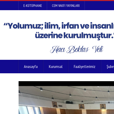
E-KÜTÜPHANE
CEM VAKFI YAYINLARI
Anasayfa
Kurumsal
Faaliyetlerimiz
Şube