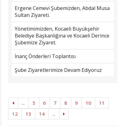
Ergene Cemevi Şubemizden, Abdal Musa
Sultan Ziyareti.
Yönetimimizden, Kocaeli Büyükşehir
Belediye Başkanlığına ve Kocaeli Derince
Şubemize Ziyaret.
İnanç Önderleri Toplantısı
Şube Ziyaretlerimize Devam Ediyoruz
...
5
6
7
8
9
10
11
12
13
14
...