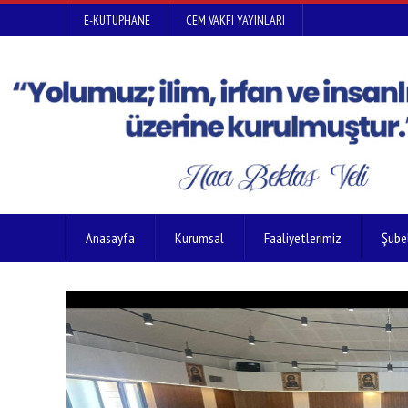
E-KÜTÜPHANE
CEM VAKFI YAYINLARI
Anasayfa
Kurumsal
Faaliyetlerimiz
Şube