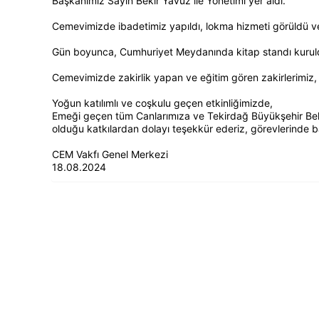
Başkanımız Sayın Bekir Yavuz ile Yönetimi yer aldı.
Cemevimizde ibadetimiz yapıldı, lokma hizmeti görüldü ve 
Gün boyunca, Cumhuriyet Meydanında kitap standı kurul
Cemevimizde zakirlik yapan ve eğitim gören zakirlerimiz, de
Yoğun katılımlı ve coşkulu geçen etkinliğimizde,
Emeği geçen tüm Canlarımıza ve Tekirdağ Büyükşehir Bel
olduğu katkılardan dolayı teşekkür ederiz, görevlerinde baş
CEM Vakfı Genel Merkezi
18.08.2024