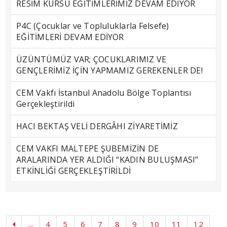
RESİM KURSU EĞİTİMLERİMİZ DEVAM EDİYOR
P4C (Çocuklar ve Topluluklarla Felsefe)
EĞİTİMLERİ DEVAM EDİYOR
ÜZÜNTÜMÜZ VAR; ÇOCUKLARIMIZ VE
GENÇLERİMİZ İÇİN YAPMAMIZ GEREKENLER DE!
CEM Vakfı İstanbul Anadolu Bölge Toplantısı
Gerçekleştirildi
HACI BEKTAŞ VELİ DERGÂHI ZİYARETİMİZ
CEM VAKFI MALTEPE ŞUBEMİZİN DE
ARALARINDA YER ALDIĞI “KADIN BULUŞMASI”
ETKİNLİĞİ GERÇEKLEŞTİRİLDİ
...
4
5
6
7
8
9
10
11
12