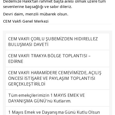
Dedemize Hakk'tan rahmet başta ailesi olmak üzere tüm
sevenlerine başsağlığı ve sabır dileriz.
Devri daim, menzili mübarek olsun.
CEM Vakfı Genel Merkezi
CEM VAKFI ÇORLU ŞUBEMİZDEN HIDIRELLEZ
BULUŞMASI DAVETİ
CEM VAKFI TRAKYA BÖLGE TOPLANTISI –
EDİRNE
CEM VAKFI HARAMİDERE CEMEVİMİZDE, AÇILIŞ
ÖNCESİ İSTİŞARE VE PAYLAŞIM TOPLANTISI
GERÇEKLEŞTİRİLDİ
Tüm emekçilerimizin 1 MAYIS EMEK VE
DAYANIŞMA GÜNÜ’nü Kutlarım.
1 Mayıs Emek ve Dayanışma Günü Kutlu Olsun