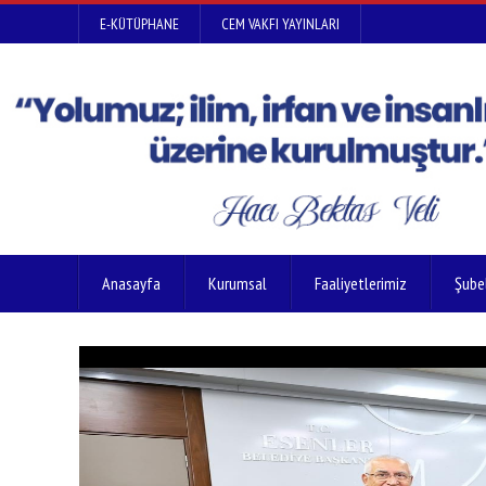
E-KÜTÜPHANE
CEM VAKFI YAYINLARI
Anasayfa
Kurumsal
Faaliyetlerimiz
Şube