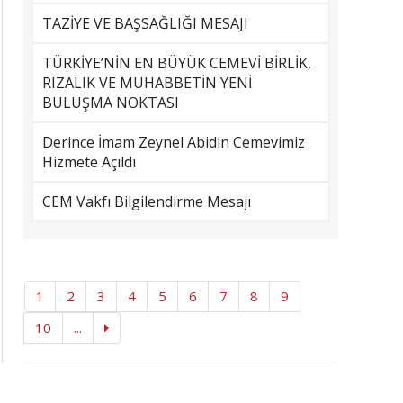
TAZİYE VE BAŞSAĞLIĞI MESAJI
TÜRKİYE’NİN EN BÜYÜK CEMEVİ BİRLİK,
RIZALIK VE MUHABBETİN YENİ
BULUŞMA NOKTASI
Derince İmam Zeynel Abidin Cemevimiz
Hizmete Açıldı
CEM Vakfı Bilgilendirme Mesajı
1
2
3
4
5
6
7
8
9
10
...