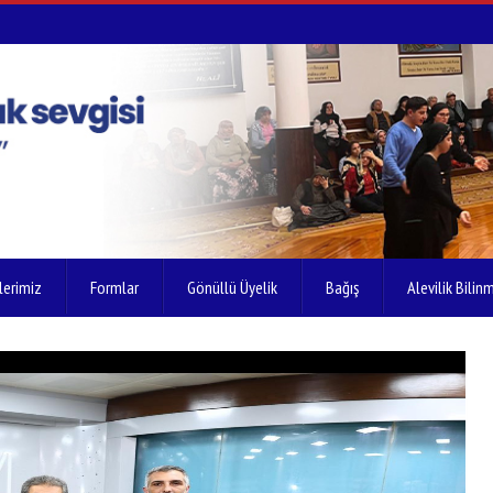
lerimiz
Formlar
Gönüllü Üyelik
Bağış
Alevilik Bilinm