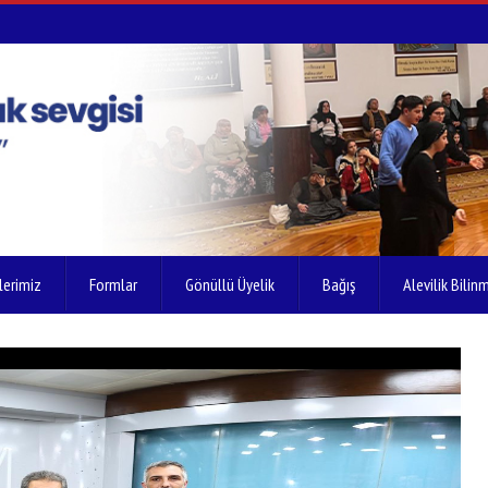
lerimiz
Formlar
Gönüllü Üyelik
Bağış
Alevilik Bilinm