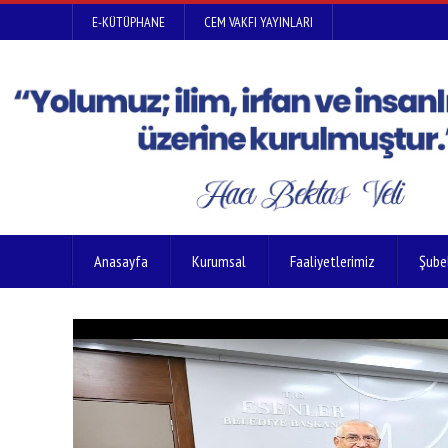
E-KÜTÜPHANE
CEM VAKFI YAYINLARI
Anasayfa
Kurumsal
Faaliyetlerimiz
Şube