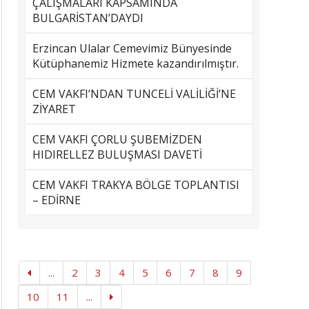
ÇALIŞMALARI KAPSAMINDA
BULGARİSTAN’DAYDI
Erzincan Ulalar Cemevimiz Bünyesinde
Kütüphanemiz Hizmete kazandırılmıştır.
CEM VAKFI’NDAN TUNCELİ VALİLİĞİ’NE
ZİYARET
CEM VAKFI ÇORLU ŞUBEMİZDEN
HIDIRELLEZ BULUŞMASI DAVETİ
CEM VAKFI TRAKYA BÖLGE TOPLANTISI
– EDİRNE
...
2
3
4
5
6
7
8
9
10
11
...