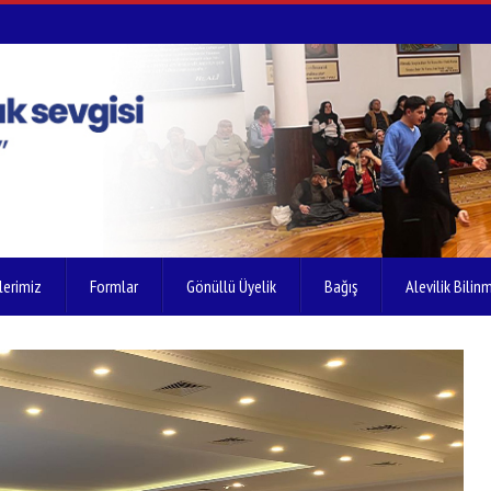
lerimiz
Formlar
Gönüllü Üyelik
Bağış
Alevilik Bilinm