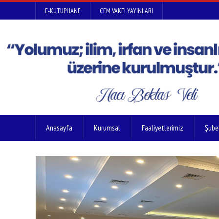
E-KÜTÜPHANE
CEM VAKFI YAYINLARI
Anasayfa
Kurumsal
Faaliyetlerimiz
Şube