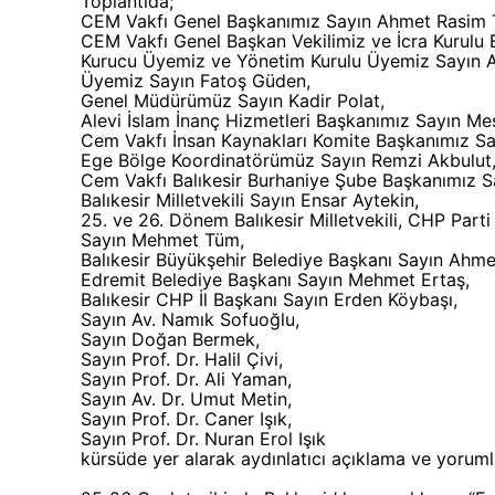
Toplantıda;
CEM Vakfı Genel Başkanımız Sayın Ahmet Rasim 
CEM Vakfı Genel Başkan Vekilimiz ve İcra Kurulu 
Kurucu Üyemiz ve Yönetim Kurulu Üyemiz Sayın A
Üyemiz Sayın Fatoş Güden,
Genel Müdürümüz Sayın Kadir Polat,
Alevi İslam İnanç Hizmetleri Başkanımız Sayın Me
Cem Vakfı İnsan Kaynakları Komite Başkanımız Sa
Ege Bölge Koordinatörümüz Sayın Remzi Akbulut
Cem Vakfı Balıkesir Burhaniye Şube Başkanımız Sa
Balıkesir Milletvekili Sayın Ensar Aytekin,
25. ve 26. Dönem Balıkesir Milletvekili, CHP Part
Sayın Mehmet Tüm,
Balıkesir Büyükşehir Belediye Başkanı Sayın Ahme
Edremit Belediye Başkanı Sayın Mehmet Ertaş,
Balıkesir CHP İl Başkanı Sayın Erden Köybaşı,
Sayın Av. Namık Sofuoğlu,
Sayın Doğan Bermek,
Sayın Prof. Dr. Halil Çivi,
Sayın Prof. Dr. Ali Yaman,
Sayın Av. Dr. Umut Metin,
Sayın Prof. Dr. Caner Işık,
Sayın Prof. Dr. Nuran Erol Işık
kürsüde yer alarak aydınlatıcı açıklama ve yoruml