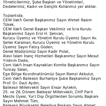
Yöneticilerimiz, Şube Başkan ve Yönetimleri,
Dedelerimiz, Kadın ve Gençlik Kollarımız yer aldılar.
Toplantıda;
CEM Vakfı Genel Başkanımız Sayın Ahmet Rasim
Tükek,
CEM Vakfı Genel Başkan Vekilimiz ve İcra Kurulu
Başkanımız Sayın Erol H. Şencan,
Kurucu Üyemiz ve Yönetim Kurulu Üyemiz Sayın Av.
Seher Karaman, Kurucu Üyemiz ve Yönetim Kurulu
Üyemiz Sayın Fatoş Güden,
Genel Müdürümüz Sayın Kadir Polat,
Alevi İslam İnanç Hizmetleri Başkanımız Sayın Mesut
Yıldırım Dede,
Cem Vakfı İnsan Kaynakları Komite Başkanımız Sayın
Tuncay Salan,
Ege Bölge Koordinatörümüz Sayın Remzi Akbulut,
Cem Vakfı Balıkesir Burhaniye Şube Başkanımız Sayın
Prof. Dr. Gazi Aydın,
Balıkesir Milletvekili Sayın Ensar Aytekin,
25. ve 26. Dönem Balıkesir Milletvekili, CHP Parti
Meclis Üyesi, Yurt Dışı Örgütlerden Sorumlu Başkanı
Sayın Mehmet Tüm,
Balıkesir Büyükşehir Belediye Başkanı Sayın Ahmet