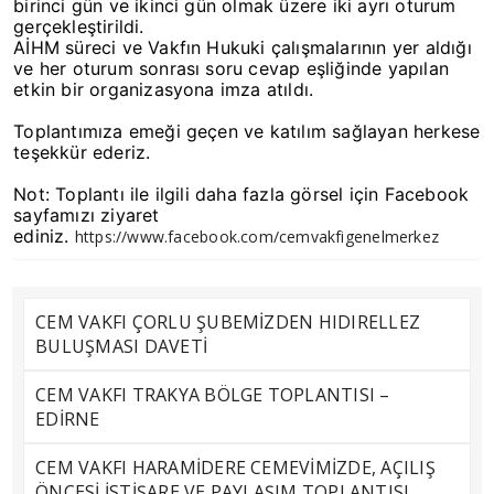
birinci gün ve ikinci gün olmak üzere iki ayrı oturum
gerçekleştirildi.
AİHM süreci ve Vakfın Hukuki çalışmalarının yer aldığı
ve her oturum sonrası soru cevap eşliğinde yapılan
etkin bir organizasyona imza atıldı.
Toplantımıza emeği geçen ve katılım sağlayan herkese
teşekkür ederiz.
Not: Toplantı ile ilgili daha fazla görsel için Facebook
sayfamızı ziyaret
ediniz.
https://www.facebook.com/cemvakfigenelmerkez
CEM VAKFI ÇORLU ŞUBEMİZDEN HIDIRELLEZ
BULUŞMASI DAVETİ
CEM VAKFI TRAKYA BÖLGE TOPLANTISI –
EDİRNE
CEM VAKFI HARAMİDERE CEMEVİMİZDE, AÇILIŞ
ÖNCESİ İSTİŞARE VE PAYLAŞIM TOPLANTISI