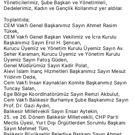
Yöneticilerimiz, Şube Başkan ve Yönetimleri,
Dedelerimiz, Kadın ve Gençlik Kollarımız yer aldılar.
Toplantıda;
CEM Vakfı Genel Başkanımız Sayın Ahmet Rasim
Tükek,
CEM Vakfı Genel Başkan Vekilimiz ve İcra Kurulu
Başkanımız Sayın Erol H. Şencan,
Kurucu Üyemiz ve Yönetim Kurulu Üyemiz Sayın Av.
Seher Karaman, Kurucu Üyemiz ve Yönetim Kurulu
Üyemiz Sayın Fatoş Güden,
Genel Müdürümüz Sayın Kadir Polat,
Alevi İslam İnanç Hizmetleri Başkanımız Sayın Mesut
Yıldırım Dede,
Cem Vakfı İnsan Kaynakları Komite Başkanımız Sayın
Tuncay Salan,
Ege Bölge Koordinatörümüz Sayın Remzi Akbulut,
Cem Vakfı Balıkesir Burhaniye Şube Başkanımız Sayın
Prof. Dr. Gazi Aydın,
Balıkesir Milletvekili Sayın Ensar Aytekin,
25. ve 26. Dönem Balıkesir Milletvekili, CHP Parti
Meclis Üyesi, Yurt Dışı Örgütlerden Sorumlu Başkanı
Sayın Mehmet Tüm,
Balıkesir Büyükşehir Belediye Başkanı Sayın Ahmet