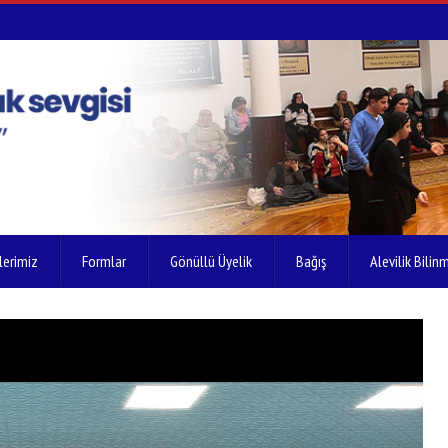
lerimiz
Formlar
Gönüllü Üyelik
Bağış
Alevilik Bilinm