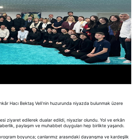
Hünkâr Hacı Bektaş Veli’nin huzurunda niyazda bulunmak üzere
si ziyaret edilerek dualar edildi, niyazlar olundu. Yol ve erkân
beraberlik, paylaşım ve muhabbet duyguları hep birlikte yaşandı.
ği program boyunca; canlarımız arasındaki dayanışma ve kardeşlik