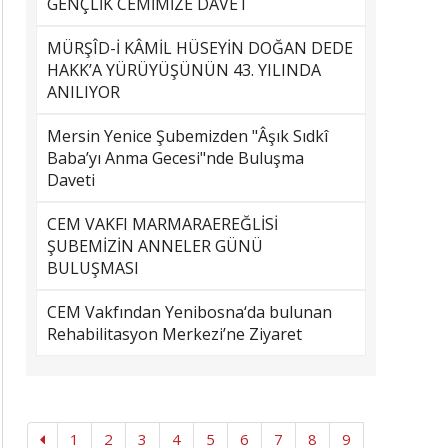
GENÇLİK CEMİMİZE DAVET
MÜRŞÎD-İ KÂMİL HÜSEYİN DOĞAN DEDE
HAKK’A YÜRÜYÜŞÜNÜN 43. YILINDA
ANILIYOR
Mersin Yenice Şubemizden "Âşık Sıdkî
Baba’yı Anma Gecesi"nde Buluşma
Daveti
CEM VAKFI MARMARAEREĞLİSİ
ŞUBEMİZİN ANNELER GÜNÜ
BULUŞMASI
CEM Vakfından Yenibosna‘da bulunan
Rehabilitasyon Merkezi’ne Ziyaret
1
2
3
4
5
6
7
8
9