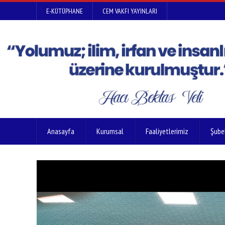
E-KÜTÜPHANE
CEM VAKFI YAYINLARI
Anasayfa
Kurumsal
Faaliyetlerimiz
Şube