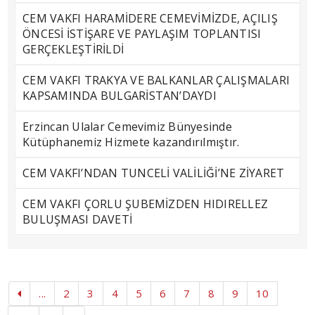
CEM VAKFI HARAMİDERE CEMEVİMİZDE, AÇILIŞ
ÖNCESİ İSTİŞARE VE PAYLAŞIM TOPLANTISI
GERÇEKLEŞTİRİLDİ
CEM VAKFI TRAKYA VE BALKANLAR ÇALIŞMALARI
KAPSAMINDA BULGARİSTAN’DAYDI
Erzincan Ulalar Cemevimiz Bünyesinde
Kütüphanemiz Hizmete kazandırılmıştır.
CEM VAKFI’NDAN TUNCELİ VALİLİĞİ’NE ZİYARET
CEM VAKFI ÇORLU ŞUBEMİZDEN HIDIRELLEZ
BULUŞMASI DAVETİ
...
2
3
4
5
6
7
8
9
10