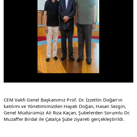
CEM Vakfı Genel Başkanımız Prof. Dr. İzzettin Doğan’ın 
katılımı ve Yönetimimizden Hayati Doğan, Hasan Sezgin, 
Genel Müdürümüz Ali Rıza Kaçan, Şubelerden Sorumlu Dr. 
Muzaffer Birdal ile Çatalça Şube ziyareti gerçekleştirildi.