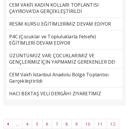
CEM VAKFI KADIN KOLLARI TOPLANTISI
ÇAYIROVA’DA GERÇEKLEŞTİRİLDİ
RESİM KURSU EĞİTİMLERİMİZ DEVAM EDİYOR
P4C (Çocuklar ve Topluluklarla Felsefe)
EĞİTİMLERİ DEVAM EDİYOR
ÜZÜNTÜMÜZ VAR; ÇOCUKLARIMIZ VE
GENÇLERİMİZ İÇİN YAPMAMIZ GEREKENLER DE!
CEM Vakfı İstanbul Anadolu Bölge Toplantısı
Gerçekleştirildi
HACI BEKTAŞ VELİ DERGÂHI ZİYARETİMİZ
...
4
5
6
7
8
9
10
11
12