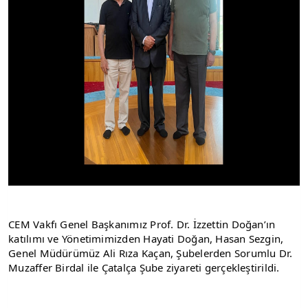
CEM Vakfı Genel Başkanımız Prof. Dr. İzzettin Doğan’ın 
katılımı ve Yönetimimizden Hayati Doğan, Hasan Sezgin, 
Genel Müdürümüz Ali Rıza Kaçan, Şubelerden Sorumlu Dr. 
Muzaffer Birdal ile Çatalça Şube ziyareti gerçekleştirildi.