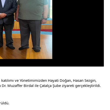
n katılımı ve Yönetimimizden Hayati Doğan, Hasan Sezgin, 
 Muzaffer Birdal ile Çatalça Şube ziyareti gerçekleştirildi.
rüldü.