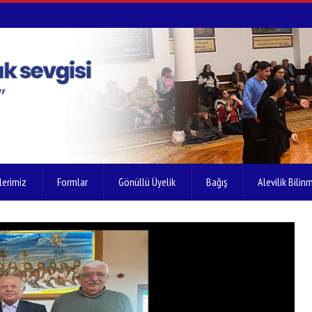
lerimiz
Formlar
Gönüllü Üyelik
Bağış
Alevilik Bilinm