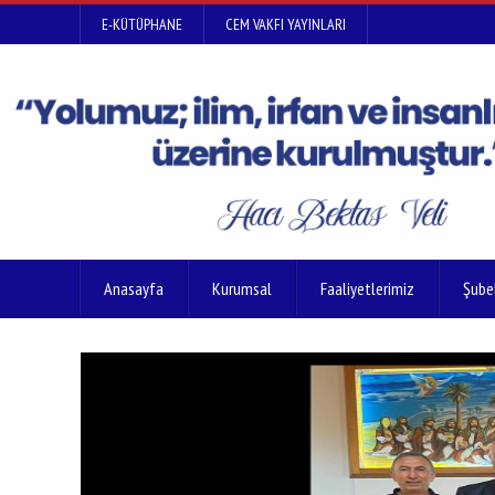
E-KÜTÜPHANE
CEM VAKFI YAYINLARI
Anasayfa
Kurumsal
Faaliyetlerimiz
Şube