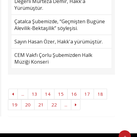
Değerli Murteza Demir, Hakk'a
Yürümüştür.
Çatalca Şubemizde, “Geçmişten Bugüne
Alevilik-Bektaşilik” söyleşisi.
Sayın Hasan Özer, Hakk'a yürümüştür.
CEM Vakfı Çorlu Şubemizden Halk
Müziği Konseri
...
13
14
15
16
17
18
19
20
21
22
...