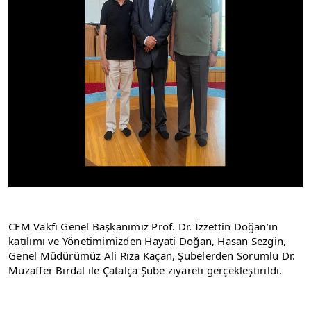
CEM Vakfı Genel Başkanımız Prof. Dr. İzzettin Doğan’ın 
katılımı ve Yönetimimizden Hayati Doğan, Hasan Sezgin, 
Genel Müdürümüz Ali Rıza Kaçan, Şubelerden Sorumlu Dr. 
Muzaffer Birdal ile Çatalça Şube ziyareti gerçekleştirildi.