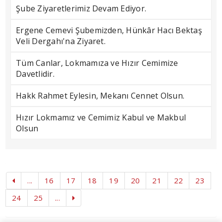
Şube Ziyaretlerimiz Devam Ediyor.
Ergene Cemevi Şubemizden, Hünkâr Hacı Bektaş
Veli Dergahı'na Ziyaret.
Tüm Canlar, Lokmamıza ve Hızır Cemimize
Davetlidir.
Hakk Rahmet Eylesin, Mekanı Cennet Olsun.
Hızır Lokmamız ve Cemimiz Kabul ve Makbul
Olsun
...
16
17
18
19
20
21
22
23
24
25
...