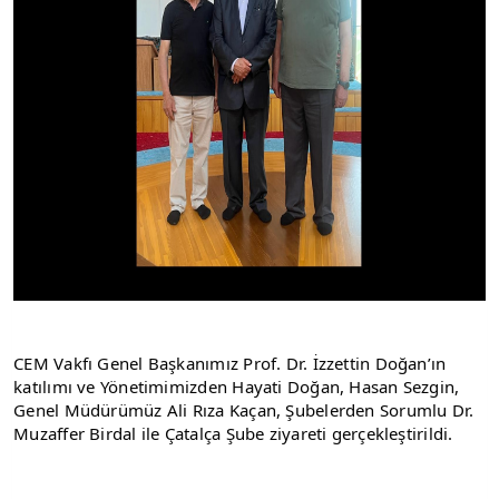
CEM Vakfı Genel Başkanımız Prof. Dr. İzzettin Doğan’ın 
katılımı ve Yönetimimizden Hayati Doğan, Hasan Sezgin, 
Genel Müdürümüz Ali Rıza Kaçan, Şubelerden Sorumlu Dr. 
Muzaffer Birdal ile Çatalça Şube ziyareti gerçekleştirildi.